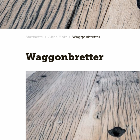
Startseite
Altes Holz
Waggonbretter
Waggonbretter