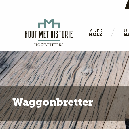
ALTE
Ü
HOLZ
H
Waggonbretter