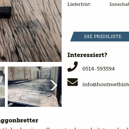
Lieferfrist:
Innerhal
DIE PREISLISTE
Interessiert?
0514-593594
info@houtmethisto
aggonbretter