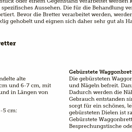
stück oder einem Gegenstand verarbeitet werden k
s spezifisches Aussehen. Die für die Behandlung 
rtiert. Bevor die Bretter verarbeitet werden, werd
klig gehobelt und eignen sich daher sehr gut als Ha
etter
Gebürstete Waggonbret
delte alte
Die gebürsteten Waggon
 cm und 6-7 cm, mit
und Nägeln befreit. Dan
 und in Längen von
Dadurch werden die Näh
Gebrauch entstanden sin
sorgt für ein schönes, 
4-5 cm:
gebürsteten Dielen ist r
Gebürstete Waggonbrette
Besprechungstische oder