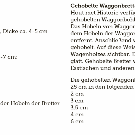
Gehobelte Waggonbrett
Hout met Historie verfü
gehobelten Waggonbohl
Das Hobeln von Waggonb
, Dicke ca. 4-5 cm
dem Hobeln der Waggon
entfernt. Anschließend w
gehobelt. Auf diese Wei
Wagenholzes sichtbar. Di
6-7 cm:
glatt. Gehobelte Bretter
Esstischen und anderen
Die gehobelten Waggonbr
25 cm in den folgenden 
2 cm
3 cm
oder Hobeln der Bretter
3,5 cm
4 cm
6 cm