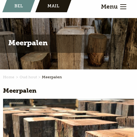
Menu
BEL
MAIL
Meerpalen
Home
Oud hout
Meerpalen
Meerpalen