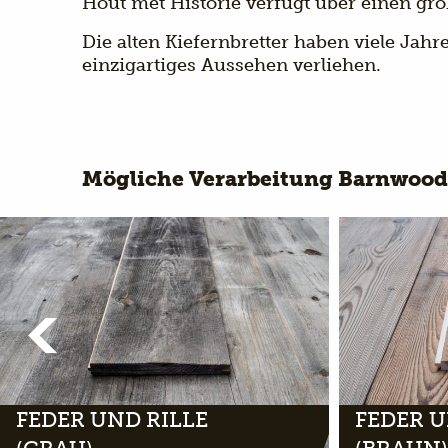
Hout met Historie verfügt über einen gro
Die alten Kiefernbretter haben viele Jah
einzigartiges Aussehen verliehen.
Mögliche Verarbeitung Barnwood
FEDER UND RILLE
FEDER U