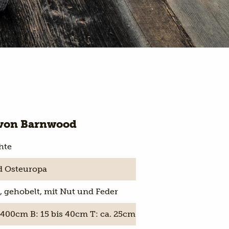
von Barnwood
hte
d Osteuropa
, gehobelt, mit Nut und Feder
s 400cm B: 15 bis 40cm T: ca. 25cm