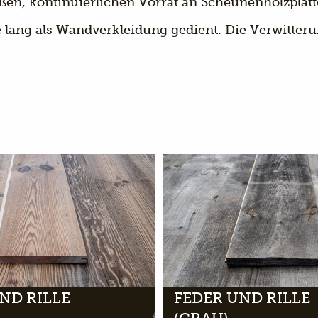
ßen, kontinuierlichen Vorrat an Scheunenholzplatt
re lang als Wandverkleidung gedient. Die Verwitter
ND RILLE
FEDER UND RILLE