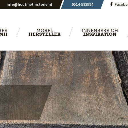
info@houtmethistorie.nl
0514-593594
Facebo
BER
MÖBEL
INNENBEREICH
MH
HERSTELLER
INSPIRATION