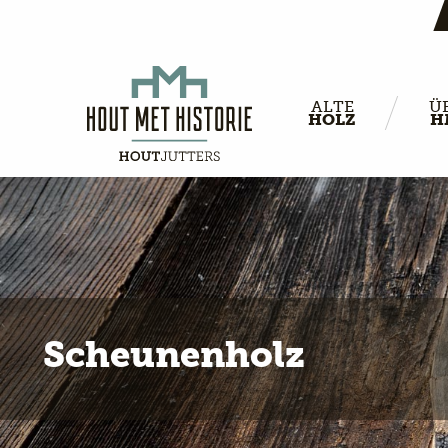
ALTE
Ü
HOLZ
H
Scheunenholz