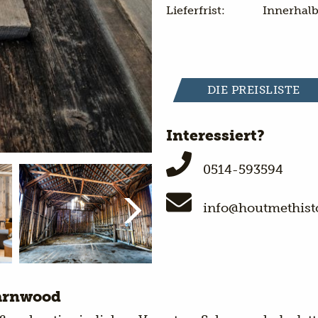
Lieferfrist:
Innerhalb
DIE PREISLISTE
Interessiert?
0514-593594
info@houtmethisto
Barnwood